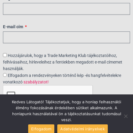
E-mail cím
Hozzájárulok, hogy a Trade Marketing Klub tájékoztatóihoz,
felhívásaihoz, hírleveleihez a fentiekben megadott e-mail címemet
használják.
Elfogadom a rendezvényeken történő kép -és hangfelvételekre
vonatkozó
szabályzatot!
Kedves Látogató! Tájékoztatjuk, hogy a honlap felhasználói
élmény fokozásának érdekében sütiket alkalmazunk. A
honlapunk használatával ön a tájékoztatásunkat tudomásul
RÉSZT VESZEK!
veszi.
Elfogadom
Adatvédelmi irányelvek