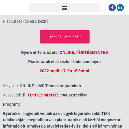
Piackutatóktól első kézből
RÉSZT VESZEK!
Gyere el Te is az idei
ONLINE, TÉRÍTÉSMENTES
Piackutatók első kézből klubeseményre
2022. április 7-én 15 órától
Helyszín:
ONLINE –
MS Teams programban
Részvételi díj:
TÉRÍTÉSMENTES
, regisztrációval
Program:
Gyertek el, legyetek velünk az év egyik legértékesebb TMK
találkozóján, meghallgatva a piackutatók első kézből megosztott
információit, amelyek a tavalyi teljes év és idei első három hónap