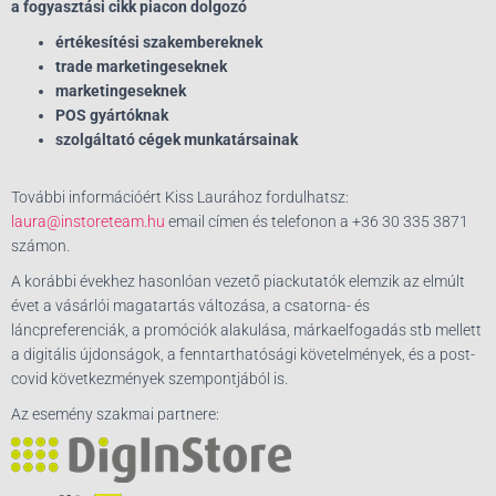
a fogyasztási cikk piacon dolgozó
értékesítési szakembereknek
trade marketingeseknek
marketingeseknek
POS gyártóknak
szolgáltató cégek munkatársainak
További információért Kiss Laurához fordulhatsz:
laura@instoreteam.hu
email címen és telefonon a +36 30 335 3871
számon.
A korábbi évekhez hasonlóan vezető piackutatók elemzik az elmúlt
évet a vásárlói magatartás változása, a csatorna- és
láncpreferenciák, a promóciók alakulása, márkaelfogadás stb mellett
a digitális újdonságok, a fenntarthatósági követelmények, és a post-
covid következmények szempontjából is.
Az esemény szakmai partnere: