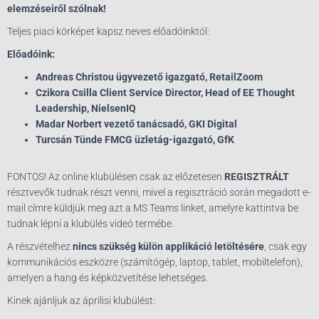
elemzéseiről szólnak!
Teljes piaci körképet kapsz neves előadóinktól:
Előadóink:
Andreas Christou ügyvezető igazgató, RetailZoom
Czikora Csilla Client Service Director, Head of EE Thought
Leadership, NielsenIQ
Madar Norbert vezető tanácsadó, GKI Digital
Turcsán Tünde FMCG üzletág-igazgató, GfK
FONTOS! Az online klubülésen csak az előzetesen
REGISZTRÁLT
résztvevők tudnak részt venni, mivel a regisztráció során megadott e-
mail címre küldjük meg azt a MS Teams linket, amelyre kattintva be
tudnak lépni a klubülés videó termébe.
A részvételhez
nincs szükség külön applikáció letöltésére
, csak egy
kommunikációs eszközre (számítógép, laptop, tablet, mobiltelefon),
amelyen a hang és képközvetítése lehetséges.
Kinek ajánljuk az áprilisi klubülést: